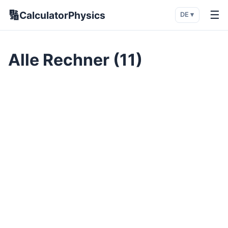
🔢
☰
CalculatorPhysics
DE ▾
Alle Rechner (11)